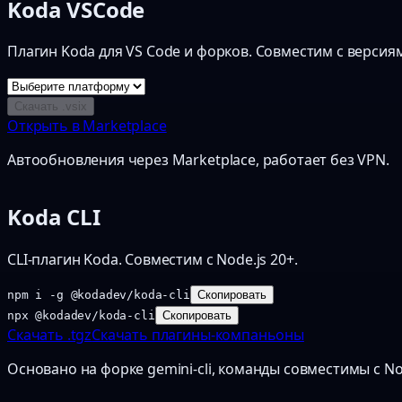
Koda VSCode
Плагин Koda для VS Code и форков. Совместим с версиям
Скачать .vsix
Открыть в Marketplace
Автообновления через Marketplace, работает без VPN.
Koda CLI
CLI-плагин Koda. Совместим с Node.js 20+.
npm i -g @kodadev/koda-cli
Скопировать
npx @kodadev/koda-cli
Скопировать
Скачать .tgz
Скачать плагины-компаньоны
Основано на форке gemini-cli, команды совместимы с Nod